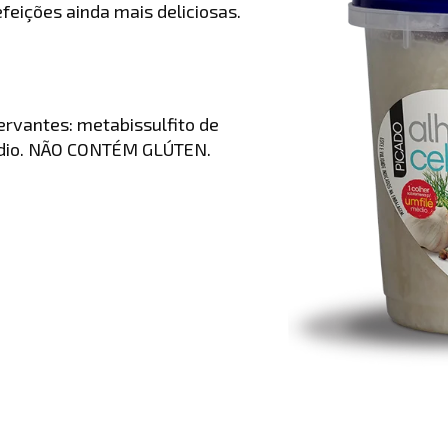
feições ainda mais deliciosas.
servantes: metabissulfito de
sódio. NÃO CONTÉM GLÚTEN.