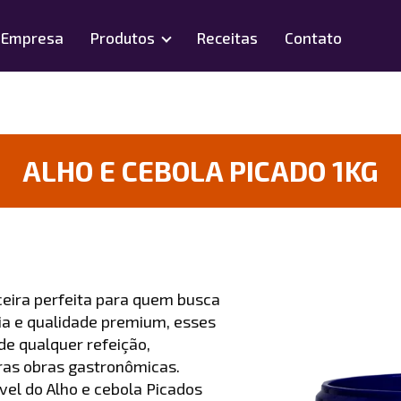
Empresa
Produtos
Receitas
Contato
ALHO E CEBOLA PICADO 1KG
rceira perfeita para quem busca
ia e qualidade premium, esses
de qualquer refeição,
ras obras gastronômicas.
ível do Alho e cebola Picados